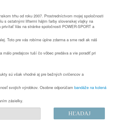
nskom trhu od roku 2007. Prostredníctvom mojej spoločnosti
u s ostatnými liftermi hájim farby slovenskej vlajky na
da privítať Vás na stránke spoločnosti POWER-SPORT a
ej. Toto pre vás robíme úplne zdarma a sme radi ak náš
a málo predajcov tuší čo vôbec predáva a vie poradiť pri
odukty sú však vhodné aj pre bežných cvičencov a
ivotnosť svojich výrobkov. Osobne odporúčam
bandáže na kolená
aním zásielky.
HĽADAJ