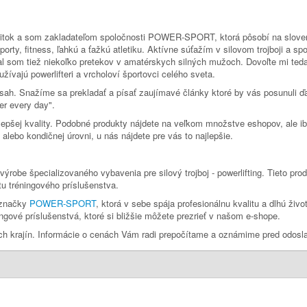
 Svitok a som zakladateľom spoločnosti POWER-SPORT, ktorá pôsobí na slove
y, fitness, ľahkú a ťažkú atletiku. Aktívne súťažím v silovom trojboji a spol
l som tiež niekoľko pretekov v amatérskych silných mužoch. Dovoľte mi te
žívajú powerlifteri a vrcholoví športovci celého sveta.
h. Snažíme sa prekladať a písať zaujímavé články ktoré by vás posunuli ďal
er every day".
lepšej kvality. Podobné produkty nájdete na veľkom množstve eshopov, ale ib
alebo kondičnej úrovni, u nás nájdete pre vás to najlepšie.
ýrobe špecializovaného vybavenia pre silový trojboj - powerlifting. Tieto pr
tu tréningového príslušenstva.
j značky
POWER-SPORT
, ktorá v sebe spája profesionálnu kvalitu a dlhú ž
ingové príslušenstvá, ktoré si bližšie môžete prezrieť v našom e-shope.
ich krajín. Informácie o cenách Vám radi prepočítame a oznámime pred odosl