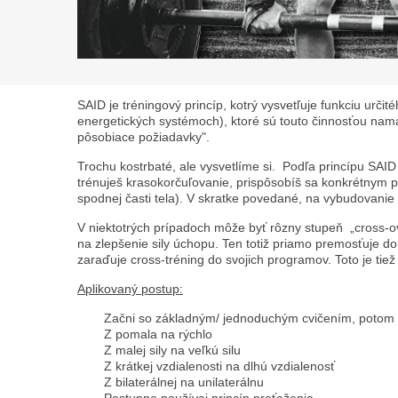
SAID je tréningový princíp, kotrý vysvetľuje funkciu urč
energetických systémoch), ktoré sú touto činnosťou nam
pôsobiace požiadavky".
Trochu kostrbaté, ale vysvetlíme si. Podľa princípu SAID
trénuješ krasokorčuľovanie, prispôsobíš sa konkrétnym po
spodnej časti tela). V skratke povedané, na vybudovanie l
V niektotrých prípadoch môže byť rôzny stupeň „cross-over
na zlepšenie sily úchopu. Ten totiž priamo premosťuje do 
zaraďuje cross-tréning do svojich programov. Toto je tie
Aplikovaný postup:
Začni so základným/ jednoduchým cvičením, potom p
Z pomala na rýchlo
Z malej sily na veľkú silu
Z krátkej vzdialenosti na dlhú vzdialenosť
Z bilaterálnej na unilaterálnu