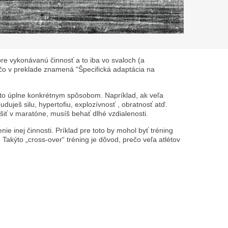
pre vykonávanú činnosť a to iba vo svaloch (a
čo v preklade znamená "Špecifická adaptácia na
to úplne
konkrétnym spôsobom
. Napríklad, ak veľa
uješ silu, hypertofiu, explozívnosť , obratnosť atď.
pšiť v maratóne, musíš behať dlhé vzdialenosti.
ie inej činnosti. Príklad pre toto by mohol byť tréning
. Takýto
„cross-over“
tréning je dôvod, prečo veľa atlétov