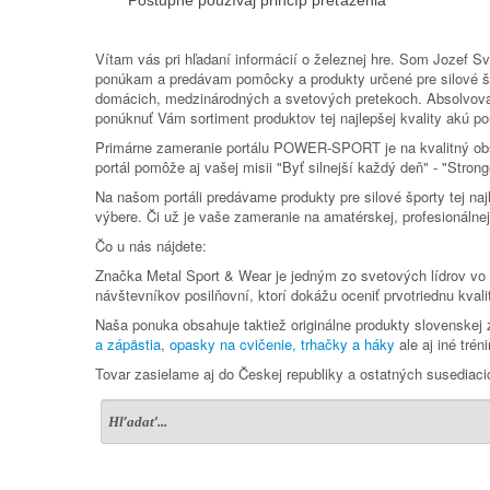
Postupne používaj princíp preťaženia
Vítam vás pri hľadaní informácií o železnej hre. Som Jozef
ponúkam a predávam pomôcky a produkty určené pre silové šport
domácich, medzinárodných a svetových pretekoch. Absolvova
ponúknuť Vám sortiment produktov tej najlepšej kvality akú pou
Primárne zameranie portálu POWER-SPORT je na kvalitný obsa
portál pomôže aj vašej misii "Byť silnejší každý deň" - "Strong
Na našom portáli predávame produkty pre silové športy tej naj
výbere. Či už je vaše zameranie na amatérskej, profesionálnej 
Čo u nás nájdete:
Značka Metal Sport & Wear je jedným zo svetových lídrov vo v
návštevníkov posilňovní, ktorí dokážu oceniť prvotriednu kvali
Naša ponuka obsahuje taktiež originálne produkty slovenske
a zápästia
,
opasky na cvičenie,
trhačky a háky
ale aj iné trén
Tovar zasielame aj do Českej republiky a ostatných susediac