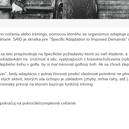
itého cvičenia alebo tréningu, pomocou ktorého sa organizmus adaptuje 
áhané. SAID je skratka pre "Specific Adaptation to Imposed Demands" 
 sa telo prispôsobuje na špecifické požiadavky ktoré sú naň kladené, a 
žiadavkám na zručnosť a silu, vyplývajúcich z krasokorčuľovania (vybud
epšieho švihu v golfe, by si mal trénovať golfový švih. Ak sa chceš zle
“, kedy adaptácia z jednej činnosti posilní vlastnosti potrebné ne plnen
iných aktivít, ktorých sila úchopu je základom (zhyby, mŕtve ťahy, atď.)
ž rovnaký princíp na ktorom bazíruje funkčný tréning.
okračuj na pokročilé/complexné cvičenie