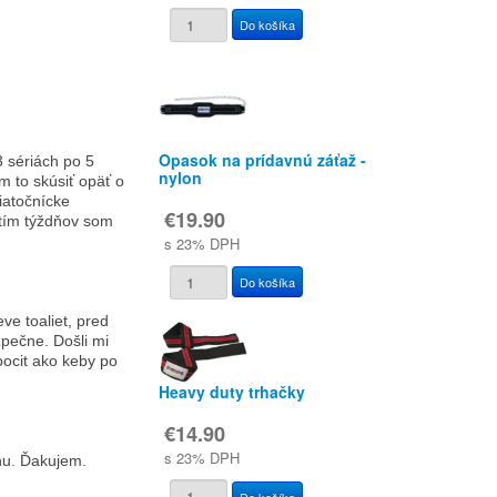
Opasok na prídavnú záťaž -
3 sériách po 5
nylon
 to skúsiť opäť o
iatočnícke
€19.90
utím týždňov som
s 23% DPH
ve toaliet, pred
zpečne. Došli mi
pocit ako keby po
Heavy duty trhačky
€14.90
s 23% DPH
nu. Ďakujem.