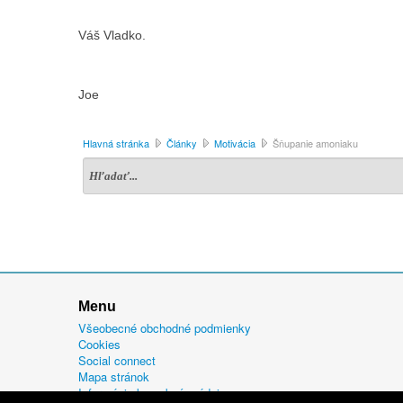
Váš Vladko.
Joe
Hlavná stránka
Články
Motivácia
Šňupanie amoniaku
Menu
Všeobecné obchodné podmienky
Cookies
Social connect
Mapa stránok
Informácie k osobným údajom