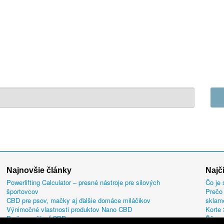
Najnovšie články
Najč
Powerlifting Calculator – presné nástroje pre silových
Čo je 
športovcov
Prečo 
CBD pre psov, mačky aj ďalšie domáce miláčikov
sklam
Výnimočné vlastnosti produktov Nano CBD
Korte
Prečo používať CBD
Šňupa