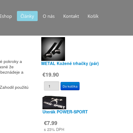
Eshop
Články
O nás
Kontakt
Košík
vé pokroky a
METAL Kožené trhačky (pár)
jasné že
j beznádeje a
€19.90
Zahodil použitú
Uterák POWER-SPORT
€7.99
s 23% DPH