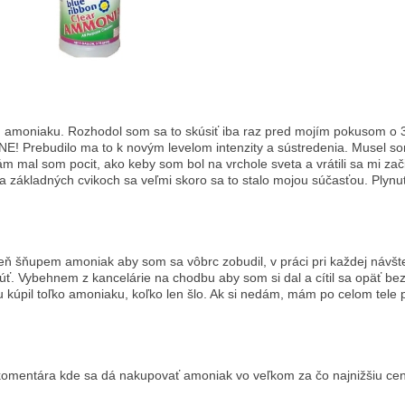
šu amoniaku. Rozhodol som sa to skúsiť iba raz pred mojím pokusom o 
! Prebudilo ma to k novým levelom intenzity a sústredenia. Musel som
 mal som pocit, ako keby som bol na vrchole sveta a vrátili sa mi zač
a základných cvikoch sa veľmi skoro sa to stalo mojou súčasťou. Plyn
eň šňupem amoniak aby som sa vôbrc zobudil, v práci pri každej návšte
úť. Vybehnem z kancelárie na chodbu aby som si dal a cítil sa opäť be
kúpil toľko amoniaku, koľko len šlo. Ak si nedám, mám po celom tele 
 komentára kde sa dá nakupovať amoniak vo veľkom za čo najnižšiu ce