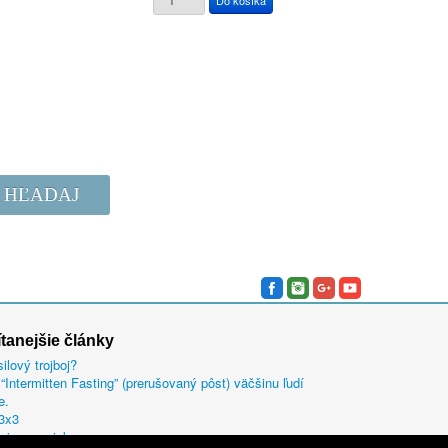
HĽADAJ
ítanejšie články
silový trojboj?
“Intermitten Fasting” (prerušovaný pôst) väčšinu ľudí
e.
 3x3
nie amoniaku