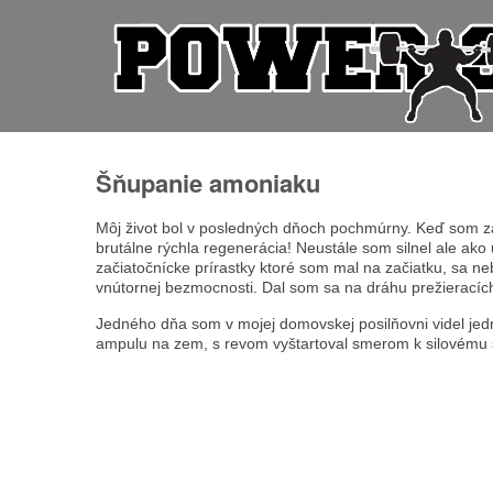
Šňupanie amoniaku
Môj život bol v posledných dňoch pochmúrny. Keď som začí
brutálne rýchla regenerácia! Neustále som silnel ale ako
začiatočnícke prírastky ktoré som mal na začiatku, sa n
vnútornej bezmocnosti. Dal som sa na dráhu prežieracíc
Jedného dňa som v mojej domovskej posilňovni videl jedn
ampulu na zem, s revom vyštartoval smerom k silovému s