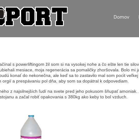
Domov
nal s powerliftingom žil som si na vysokej nohe a čo ešte len tie silo
 ubiehali mesiace, moja regenerácia sa pomaličky zhoršovala. Bolo mi 
ebudú konať do nekonečna, ale keď sa to zastavilo mal som pocit veľke
h orgií a prespávaniu pol dňa, aby som sa dopátral k odpovediam.
ého z najsilnejších ľudí na svete pred jeho pokusom šňupať amoniak. 
tojanu a začal robiť opakovania s 380kg ako keby to bol vzduch.