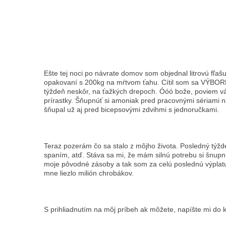
Ešte tej noci po návrate domov som objednal litrovú fľa
opakovaní s 200kg na mŕtvom ťahu. Cítil som sa VÝBORNE
týždeň neskôr, na ťažkých drepoch. Óóó bože, poviem vám
prírastky. Šňupnúť si amoniak pred pracovnými sériami n
šňupal už aj pred bicepsovými zdvihmi s jednoručkami.
Teraz pozerám čo sa stalo z môjho života. Posledný týžd
spaním, atď. Stáva sa mi, že mám silnú potrebu si šnupn
moje pôvodné zásoby a tak som za celú poslednú výplatu 
mne liezlo milión chrobákov.
S prihliadnutím na môj príbeh ak môžete, napíšte mi do