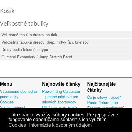
Košík
Veľkostné tabuľky
Veľkostná tabuľka dresov na tlak
Veľkostná tabuľka dresov: drep, mŕtvy ťah, briefsov
Dresy podľa telesného typu
Gumené Expandery / Jump Stretch Band
Menu
Najnovšie články
Najčítanejšie
články
Všeobecné obchodné
Powerlifting Calculator
podmienky
– presné nástroje pre
Čo je silový trojboj?
Cookies
silových športovcov
Prečo “Intermitten
Social connect
CBD pre psov, mačky
Fasting” (prerušovaný
Mapa stránok
aj ďalšie domáce
pôst) väčšinu ľudí
Táto stránke využíva súbory cookies. Pre jej správne
Informácie k osobným
miláčikov
sklame.
fungovanie odporúčame súhlasiť s ich využitím.
údajom
Výnimočné vlastnosti
Korte 3x3
Cookies
Informácie k osobným údajom
produktov Nano CBD
Šňupanie amoniaku