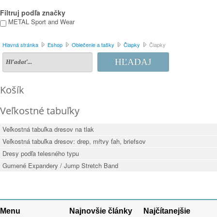
Filtruj podľa značky
METAL Sport and Wear
Hlavná stránka
Eshop
Oblečenie a tašky
Čiapky
Čiapky
HĽADAJ
Košík
Veľkostné tabuľky
Veľkostná tabuľka dresov na tlak
Veľkostná tabuľka dresov: drep, mŕtvy ťah, briefsov
Dresy podľa telesného typu
Gumené Expandery / Jump Stretch Band
Menu
Najnovšie články
Najčítanejšie