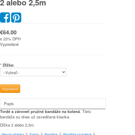
2 alebo 2,5m
€64.00
s 23% DPH
Vypredané
*
Dĺžka:
Popis
Tvrdé a zároveň pružné bandáže na kolená
. Tieto
bandáže sú dnes už osvedčená klasika.
Dĺžka 2 alebo 2,5m.
Hlavná stránka
Eshop
Bandáže
Bandáže na kolená