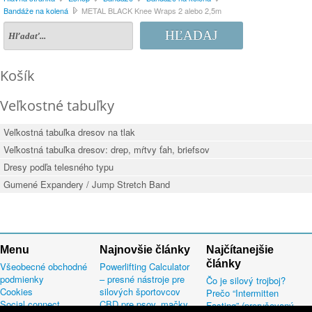
Bandáže na kolená
METAL BLACK Knee Wraps 2 alebo 2,5m
HĽADAJ
Košík
Veľkostné tabuľky
Veľkostná tabuľka dresov na tlak
Veľkostná tabuľka dresov: drep, mŕtvy ťah, briefsov
Dresy podľa telesného typu
Gumené Expandery / Jump Stretch Band
Menu
Najnovšie články
Najčítanejšie
články
Všeobecné obchodné
Powerlifting Calculator
podmienky
– presné nástroje pre
Čo je silový trojboj?
Cookies
silových športovcov
Prečo “Intermitten
Social connect
CBD pre psov, mačky
Fasting” (prerušovaný