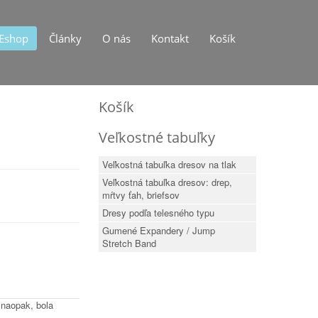
Eshop
Články
O nás
Kontakt
Košík
Košík
Veľkostné tabuľky
Veľkostná tabuľka dresov na tlak
Veľkostná tabuľka dresov: drep,
mŕtvy ťah, briefsov
Dresy podľa telesného typu
Gumené Expandery / Jump
Stretch Band
 naopak, bola