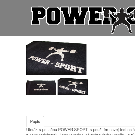
Popis
Uterák s potlačou POWER-SPORT, s použitím novej technológi
z neho "odobratá". Logo je teda v pôvodnej farbe uteráku, a