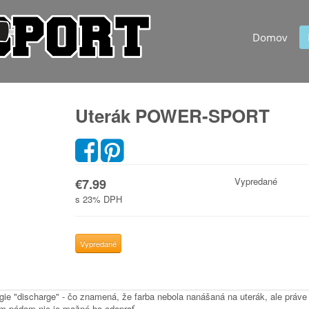
Domov
Uterák POWER-SPORT
Vypredané
€7.99
s 23% DPH
e "discharge" - čo znamená, že farba nebola nanášaná na uterák, ale práve
 tým pádom nie je možné ho odoprať.