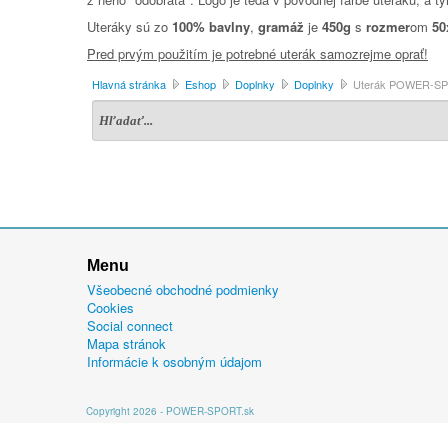
Uteráky sú zo
100% bavlny
,
gramáž
je
450g
s
rozmer
om
50
Pred prvým použitím je potrebné uterák samozrejme oprať!
Hlavná stránka
Eshop
Doplnky
Doplnky
Uterák POWER-S
Menu
Všeobecné obchodné podmienky
Cookies
Social connect
Mapa stránok
Informácie k osobným údajom
Copyright 2026 - POWER-SPORT.sk