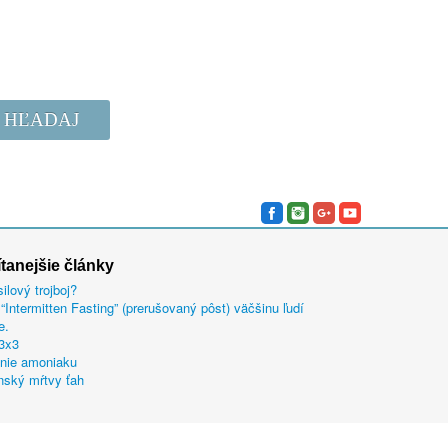
HĽADAJ
ítanejšie články
silový trojboj?
“Intermitten Fasting” (prerušovaný pôst) väčšinu ľudí
e.
 3x3
nie amoniaku
ský mŕtvy ťah