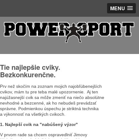
MENU
Tie najlepšie cviky.
Bezkonkurenčne.
Prv než skočím na zoznam mojich najobľúbenejších
cvikov, mám tu pre teba malé upozornenie. Aj ten
najúžasnejší cvik sa môže zmeniť na niečo absolútne
nevhodné a bezcenné, ak ho nebudeš prevádzať
správne. Podmienkou úspechu je striktná technika
a výkonnosť na všetkých cvikoch.
1. Najlepší cvik na "nabúšený výzor"
V prvom rade sa chcem ospravedlniť Jimovy