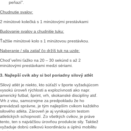
peňazí".
Chudnutie svalov:
2 minútové kolečká s 1 minútovými prestávkami
Budovanie svalov a chudnitie tuku:
Ťažšie minútové kolo s 1 minútovou prestávkou.
Naberanie / sila zatiaľ čo držíš tuk na uzde:
Chodˇveľmi ťažko na 20 – 30 sekúnd s až 2
minútovými prestávkami medzi sériami.
3. Najlepší cvik aby si bol poriadny silový atlét
Silový atlét je niekto, kto súťaží v športe vyžadujúcom
vysokú úroveň rýchlosti a explozívnosti ako napr.
americký futbal, šprint, vrh, skokanské disciplíny atď.
Vrh z visu, samozrejme za predpokladu že ho
prevádzaš správne, je tým najlepším cvikom každého
silového atléta. Zároveň je aj vynikajúcim testom
atletických schopností. Zo všetkých cvikov, je práve
tento, ten s najväčšou úrovňou produkcie sily. Taktiež
vyžaduje dobrú celkovú koordináciu a úplnú mobilitu