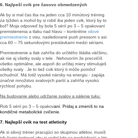
6. Najlpeší cvik pre časovo obmedzených
Ak by si mal čas iba na jeden cca 10 minútový tréning
za týžden a mohol by si robiť iba jeden cvik, ktorý by to
bol? Moja odpoveď by bola 5 sérií po 3 – 5 opakovaní
premistenenia a tlaku nad hlavu – konkrétne
silové
premiestnenie
z visu, nasledované push pressom s asi
cca 60 – 75 sekundovými prestávkami medzi sériami.
Premiestnenie a tlak zahŕňa do určitého štádia väčšinu,
ak nie aj všetky svaly v tele . Nehovorím že precvičíš
všetko optimálne, ale aspoň do určitej miery stimuluješ
všetky svaly . Je to tiež cvik ktorý ti môže pomôcť
schudnúť. Má totiž vysoké nároky na energiu - zapája
značné množstvo svalových partií a zahŕňa vysokú
rýchlosť pohybu.
Na budovanie alebo udržanie svalov a pálenie tuku:
Rob 5 sérií po 3 – 5 opakov
aní. Pridaj a zmeníš to na
kondičné metabolické cvičenie.
7. Najlepší cvik na test atleticity
Ak si silový tréner pracujúci so skupinou atlétov, musíš
ich často testovať aby si vedel kde sa nachádzajú a kto