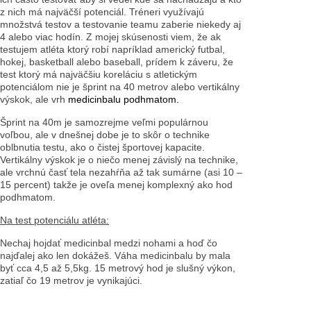
z nich má najväčší potenciál. Tréneri využívajú
množstvá testov a testovanie teamu zaberie niekedy aj
4 alebo viac hodín. Z mojej skúsenosti viem, že ak
testujem atléta ktorý robí napríklad americký futbal,
hokej, basketball alebo baseball, prídem k záveru, že
test ktorý má najväčšiu koreláciu s atletickým
potenciálom nie je šprint na 40 metrov alebo vertikálny
výskok, ale vrh
medicinbalu podhmatom.
Šprint na 40m je samozrejme veľmi populárnou
voľbou, ale v dnešnej dobe je to skôr o technike
oblbnutia testu, ako o čistej športovej kapacite.
Vertikálny výskok je o niečo menej závislý na technike,
ale vrchnú časť tela nezahŕňa až tak sumárne (asi 10 –
15 percent) takže je oveľa menej komplexný ako hod
podhmatom.
Na test potenciálu atléta:
Nechaj hojdať medicinbal medzi nohami a hoď čo
najďalej ako len dokážeš. Váha medicinbalu by mala
byť cca 4,5 až 5,5kg. 15 metrový hod je slušný výkon,
zatiaľ čo 19 metrov je vynikajúci.