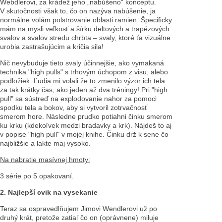
Webdlerovi, za krádež jeho „nabúšeno“ konceptu.
V skutočnosti však to, čo on nazýva nabúšenie, ja
normálne volám polstrovanie oblasti ramien. Špecificky
mám na mysli veľkosť a šírku deltových a trapézových
svalov a svalov stredu chrbta – svaly, ktoré ťa vizuálne
urobia zastrašujúcim a kričia sila!
Nič nevybuduje tieto svaly účinnejšie, ako vymakaná
technika "high pulls" s trhovým úchopom z visu, alebo
podložiek. Ľudia mi volali že to zmenilo výzor ich tela
za tak krátky čas, ako jeden až dva tréningy! Pri "high
pull" sa sústreď na explodovanie nahor za pomoci
spodku tela a bokov, aby si vytvoril zotrvačnosť
smerom hore. Následne prudko potiahni činku smerom
ku krku (kdekoľvek medzi bradavky a krk). Nájdeš to aj
v popise "high pull" v mojej knihe. Činku drž k sene čo
najbližšie a lakte maj vysoko.
Na nabratie masívnej hmoty:
3 série po 5 opakovaní.
2. Najlepší cvik na vysekanie
Teraz sa ospravedlňujem Jimovi Wendlerovi už po
druhý krát, pretože zatiaľ čo on (oprávnene) miluje