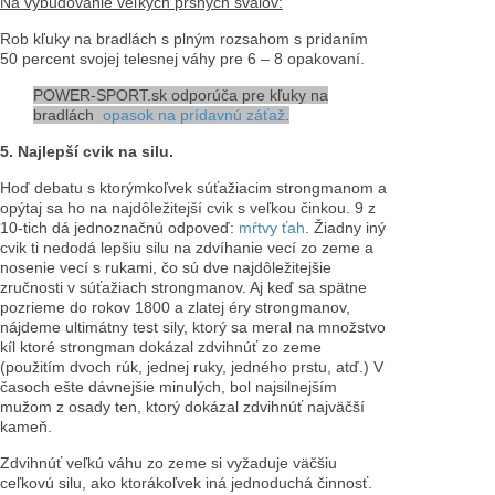
Na vybudovanie veľkých prsných svalov:
Rob kľuky na bradlách s plným rozsahom s pridaním
50 percent svojej telesnej váhy pre 6 – 8 opakovaní.
POWER-SPORT.sk odporúča pre kľuky na
bradlách
opasok na prídavnú záťaž
.
5. Najlepší cvik na silu.
Hoď debatu s ktorýmkoľvek súťažiacim strongmanom a
opýtaj sa ho na najdôležitejší cvik s veľkou činkou. 9 z
10-tich dá jednoznačnú odpoveď:
mŕtvy ťah
. Žiadny iný
cvik ti nedodá lepšiu silu na zdvíhanie vecí zo zeme a
nosenie vecí s rukami, čo sú dve najdôležitejšie
zručnosti v súťažiach strongmanov. Aj keď sa spätne
pozrieme do rokov 1800 a zlatej éry strongmanov,
nájdeme ultimátny test sily, ktorý sa meral na množstvo
kíl ktoré strongman dokázal zdvihnúť zo zeme
(použitím dvoch rúk, jednej ruky, jedného prstu, atď.) V
časoch ešte dávnejšie minulých, bol najsilnejším
mužom z osady ten, ktorý dokázal zdvihnúť najväčší
kameň.
Zdvihnúť veľkú váhu zo zeme si vyžaduje väčšiu
ceľkovú silu, ako ktorákoľvek iná jednoduchá činnosť.