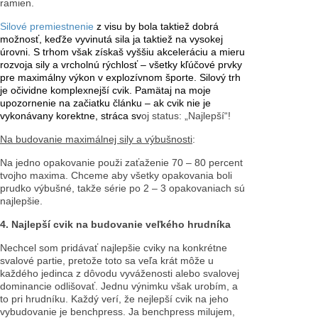
ramien.
Silové premiestnenie
z visu by bola taktiež dobrá
možnosť, keďže vyvinutá sila ja taktiež na vysokej
úrovni. S trhom však získaš vyššiu akceleráciu a mieru
rozvoja sily a vrcholnú rýchlosť – všetky kľúčové prvky
pre maximálny výkon v explozívnom športe. Silový trh
je očividne komplexnejší cvik. Pamätaj na moje
upozornenie na začiatku článku – ak cvik nie je
vykonávany korektne, stráca sv
oj status: „Najlepší“!
Na budovanie maximálnej sily a výbušnosti
:
Na jedno opakovanie použi zaťaženie 70 – 80 percent
tvojho maxima. Chceme aby všetky opakovania boli
prudko výbušné, takže série po 2 – 3 opakovaniach sú
najlepšie.
4. Najlepší cvik na budovanie veľkého hrudníka
Nechcel som pridávať najlepšie cviky na konkrétne
svalové partie, pretože toto sa veľa krát môže u
každého jedinca z dôvodu vyváženosti alebo svalovej
dominancie odlišovať. Jednu výnimku však urobím, a
to pri hrudníku. Každý verí, že nejlepší cvik na jeho
vybudovanie je benchpress. Ja benchpress milujem,