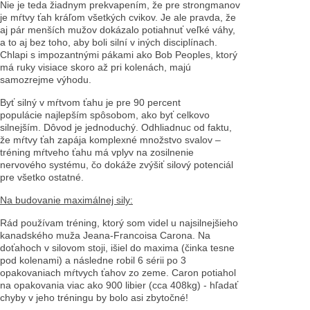
Nie je teda žiadnym prekvapením, že pre strongmanov
je mŕtvy ťah kráľom všetkých cvikov. Je ale pravda, že
aj pár menších mužov dokázalo potiahnuť veľké váhy,
a to aj bez toho, aby boli silní v iných disciplínach.
Chlapi s impozantnými pákami ako Bob Peoples, ktorý
má ruky visiace skoro až pri kolenách, majú
samozrejme výhodu.
Byť silný v mŕtvom ťahu je pre 90 percent
populácie najlepším spôsobom, ako byť celkovo
silnejším. Dôvod je jednoduchý. Odhliadnuc od faktu,
že mŕtvy ťah zapája komplexné množstvo svalov –
tréning mŕtveho ťahu má vplyv na zosilnenie
nervového systému, čo dokáže zvýšiť silový potenciál
pre všetko ostatné.
Na budovanie maximálnej sily:
Rád používam tréning, ktorý som videl u najsilnejšieho
kanadského muža Jeana-Francoisa Carona. Na
doťahoch v silovom stoji, išiel do maxima (činka tesne
pod kolenami) a následne robil 6 sérii po 3
opakovaniach mŕtvych ťahov zo zeme. Caron potiahol
na opakovania viac ako 900 libier (cca 408kg) - hľadať
chyby v jeho tréningu by bolo asi zbytočné!