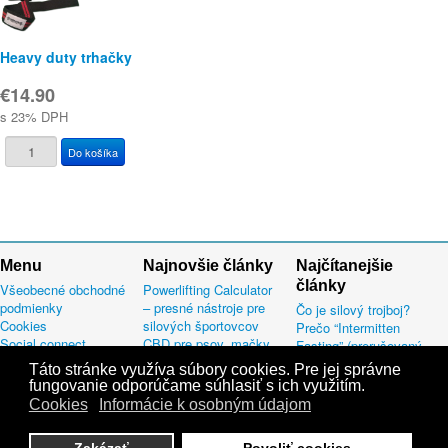
Heavy duty trhačky
€14.90
s 23% DPH
Menu
Najnovšie články
Najčítanejšie
články
Všeobecné obchodné
Powerlifting Calculator
podmienky
– presné nástroje pre
Čo je silový trojboj?
Cookies
silových športovcov
Prečo “Intermitten
Social connect
CBD pre psov, mačky
Fasting” (prerušovaný
Mapa stránok
aj ďalšie domáce
pôst) väčšinu ľudí
Táto stránke využíva súbory cookies. Pre jej správne
Informácie k osobným
miláčikov
sklame.
fungovanie odporúčame súhlasiť s ich využitím.
údajom
Výnimočné vlastnosti
Korte 3x3
Cookies
Informácie k osobným údajom
produktov Nano CBD
Šňupanie amoniaku
Prečo používať CBD
Rumunský mŕtvy ťah