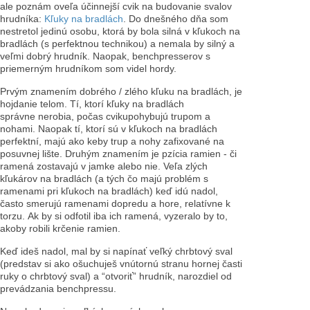
ale poznám oveľa účinnejší cvik na budovanie svalov
hrudníka:
Kľuky na bradlách
. Do dnešného dňa som
nestretol jedinú osobu, ktorá by bola silná v kľukoch na
bradlách (s perfektnou technikou) a nemala by silný a
veľmi dobrý hrudník. Naopak, benchpresserov s
priemerným hrudníkom som videl hordy.
Prvým znamením dobrého / zlého kľuku na bradlách, je
hojdanie telom. Tí, ktorí kľuky na bradlách
správne
nerobia
,
počas cviku
pohybujú trupom a
nohami. Naopak tí, ktorí sú v kľukoch na bradlách
perfektní, majú ako keby trup a nohy zafixované na
posuvnej lište. Druhým znamením je pzícia ramien - či
ramená zostavajú v jamke alebo nie. Veľa zlých
kľukárov na bradlách (a tých čo majú problém s
ramenami pri kľukoch na bradlách)
keď idú nadol
,
často smerujú ramenami dopredu a hore, relatívne k
torzu.
Ak by si odfotil iba ich ramená, vyzeralo by to,
akoby robili krčenie ramien.
Keď ideš nadol, mal by si napínať veľký chrbtový sval
(predstav si ako ošuchuješ vnútornú stranu hornej časti
ruky o chrbtový sval) a “otvoriť” hrudník, narozdiel od
prevádzania benchpressu.