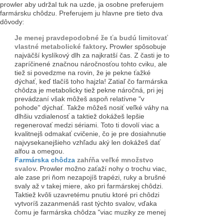
prowler aby udržal tuk na uzde, ja osobne preferujem
farmársku chôdzu. Preferujem ju hlavne pre tieto dva
dôvody:
Je menej pravdepodobné že ťa budú limitovať
vlastné metabolické faktory
.
Prowler spôsobuje
najväčší kyslíkový dlh za najkratší čas. Z časti je to
zapríčinené značnou náročnosťou tohto cviku, ale
tiež si povedzme na rovin, že je pekne ťažké
dýchať, keď tlačíš toho hajzla! Zatiaľ čo farmárska
chôdza je metabolicky tiež pekne náročná, pri jej
prevádzaní však môžeš aspoň relatívne "v
pohode" dýchať. Takže môžeš nosiť veľké váhy na
dlhšiu vzdialenosť a taktiež dokážeš lepšie
regenerovať medzi sériami. Toto ti dovolí viac a
kvalitnejš odmakať cvičenie, čo je pre dosiahnutie
najvysekanejšieho vzhľadu aký len dokážeš dať
alfou a omegou.
Farmárska chôdza
zahŕňa veľké množstvo
svalov.
Prowler možno zaťaží nohy o trochu viac,
ale zase pri ňom nezapojíš trapézi, ruky a brušné
svaly až v takej miere, ako pri farmárskej chôdzi.
Taktiež kvôli uzavretému pnutiu ktoré pri chôdzi
vytvoríš zazanmenáš rast týchto svalov, vďaka
čomu je farmárska chôdza "viac muziky ze menej