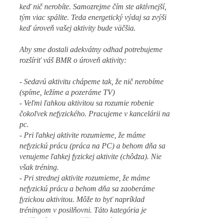
keď nič nerobíte. Samozrejme čím ste aktívnejší,
tým viac spálite. Teda energetický výdaj sa zvýši
keď úroveň vašej aktivity bude väčšia.
Aby sme dostali adekvátny odhad potrebujeme
rozšíriť váš BMR o úroveň aktivity:
- Sedavú aktivitu chápeme tak, že nič nerobíme
(spíme, ležíme a pozeráme TV)
- Veľmi ľahkou aktivitou sa rozumie robenie
čokoľvek nefyzického. Pracujeme v kancelárii na
pc.
- Pri ľahkej aktivite rozumieme, že máme
nefyzickú prácu (práca na PC) a behom dňa sa
venujeme ľahkej fyzickej aktivite (chôdza). Nie
však tréning.
- Pri strednej aktivite rozumieme, že máme
nefyzickú prácu a behom dňa sa zaoberáme
fyzickou aktivitou. Môže to byť napríklad
tréningom v posilňovni. Táto kategória je