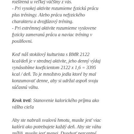
rozšírená u veľkej väčšiny z vás.
- Pri vysokej aktivite rozumieme fyzickú prácu
plus tréningy. Alebo prácu nefyzického
charakteru a dvojfázový tréning.
- Pri extrémnej aktivite rozumieme vyslovene
fyzicky zameranú prácu a naviac tréning v
posilňovni.
Keď náš stokilový kulturista s BMR 2122
kcal/deň je v strednej aktivite, jeho denný výdaj
vynásobíme koeficientom 2122 x 1,6 = 3395
kcal / deň. To je množstvo jedla ktoré by mal
konzumovať denne, aby si udržal aspoň svoju
súčasnú váhu.
Krok tretí
: Stanovenie kalorického príjmu ako
vášho cieľa
Aby ste nabrali svalovú hmotu, musíte jesť viac
kalórii ako potrebujete každý deň. Aby ste váhu
znížili, musíte jesť menej. Dvadsať percentné