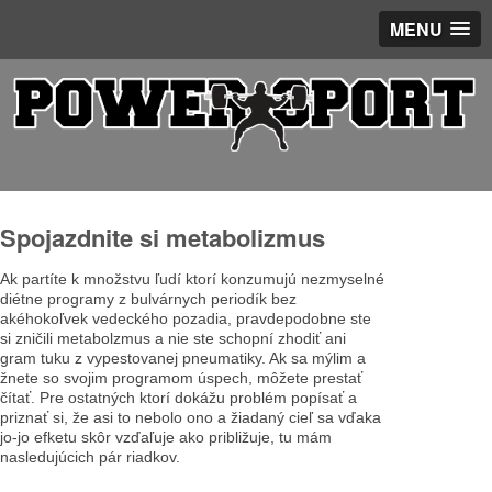
MENU
Spojazdnite si metabolizmus
Ak partíte k množstvu ľudí ktorí konzumujú nezmyselné
diétne programy z bulvárnych periodík bez
akéhokoľvek vedeckého pozadia, pravdepodobne ste
si zničili metabolzmus a nie ste schopní zhodiť ani
gram tuku z vypestovanej pneumatiky. Ak sa mýlim a
žnete so svojim programom úspech, môžete prestať
čítať. Pre ostatných ktorí dokážu problém popísať a
priznať si, že asi to nebolo ono a žiadaný cieľ sa vďaka
jo-jo efketu skôr vzďaľuje ako približuje, tu mám
nasledujúcich pár riadkov.