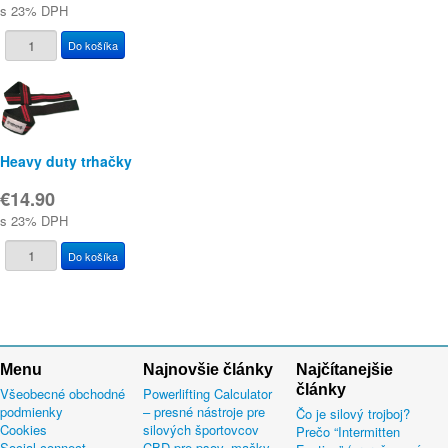
s 23% DPH
Heavy duty trhačky
€14.90
s 23% DPH
Menu
Najnovšie články
Najčítanejšie
články
Všeobecné obchodné
Powerlifting Calculator
podmienky
– presné nástroje pre
Čo je silový trojboj?
Cookies
silových športovcov
Prečo “Intermitten
Social connect
CBD pre psov, mačky