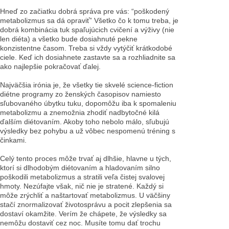
Hneď zo začiatku dobrá správa pre vás: “poškodený
metabolizmus sa dá opraviť” Všetko čo k tomu treba, je
dobrá kombinácia tuk spaľujúcich cvičení a výživy (nie
len diéta) a všetko bude dosiahnuté pekne
konzistentne časom. Treba si vždy vytýčiť krátkodobé
ciele. Keď ich dosiahnete zastavte sa a rozhliadnite sa
ako najlepšie pokračovať ďalej.
Najväčšia irónia je, že všetky tie skvelé science-fiction
diétne programy zo ženských časopisov namiesto
sľubovaného úbytku tuku, dopomôžu iba k spomaleniu
metabolizmu a znemožnia zhodiť nadbytočné kilá
ďalším diétovaním. Akoby toho nebolo málo, sľubujú
výsledky bez pohybu a už vôbec nespomenú tréning s
činkami.
Celý tento proces môže trvať aj dlhšie, hlavne u tých,
ktorí si dlhodobým diétovaním a hladovaním silno
poškodili metabolizmus a stratili veľa čistej svalovej
hmoty. Nezúfajte však, nič nie je stratené. Každý si
môže zrýchliť a naštartovať metabolizmus. U väčšiny
stačí znormalizovať životosprávu a pocit zlepšenia sa
dostaví okamžite. Verím že chápete, že výsledky sa
nemôžu dostaviť cez noc. Musíte tomu dať trochu