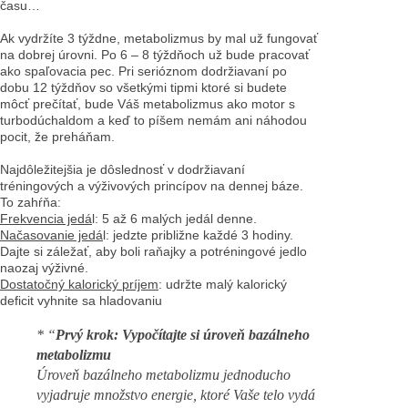
času…
Ak vydržíte 3 týždne, metabolizmus by mal už fungovať
na dobrej úrovni. Po 6 – 8 týždňoch už bude pracovať
ako spaľovacia pec. Pri serióznom dodržiavaní po
dobu 12 týždňov so všetkými tipmi ktoré si budete
môcť prečítať, bude Váš metabolizmus ako motor s
turbodúchaldom a keď to píšem nemám ani náhodou
pocit, že preháňam.
Najdôležitejšia je dôslednosť v dodržiavaní
tréningových a výživových princípov na dennej báze.
To zahŕňa:
Frekvencia jedá
l: 5 až 6 malých jedál denne.
Načasovanie jedá
l: jedzte približne každé 3 hodiny.
Dajte si záležať, aby boli raňajky a potréningové jedlo
naozaj výživné.
Dostatočný kalorický príjem
: udržte malý kalorický
deficit vyhnite sa hladovaniu
* “
Prvý krok: Vypočítajte si úroveň bazálneho
metabolizmu
Úroveň bazálneho metabolizmu jednoducho
vyjadruje množstvo energie, ktoré Vaše telo vydá