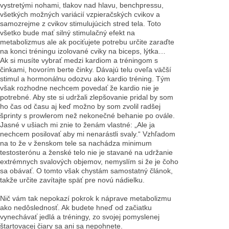
vystretými nohami, tlakov nad hlavu, benchpressu,
všetkých možných variácií vzpieračských cvikov a
samozrejme z cvikov stimulujúcich stred tela. Toto
všetko bude mať silný stimulačný efekt na
metabolizmus ale ak pociťujete potrebu určite zaraďte
na konci tréningu izolované cviky na biceps, lýtka…
Ak si musíte vybrať medzi kardiom a tréningom s
činkami, hovorím berte činky. Dávajú telu oveľa väčší
stimul a hormonálnu odozvu ako kardio tréning. Tým
však rozhodne nechcem povedať že kardio nie je
potrebné. Aby ste si udržali zlepšovanie pridal by som
ho čas od času aj keď možno by som zvolil radšej
šprinty s prowlerom než nekonečné behanie po ovále.
Jasné v ušiach mi znie to ženám vlastné: „Ale ja
nechcem posilovať aby mi nenarástli svaly.“ Vzhľadom
na to že v ženskom tele sa nachádza minimum
testosterónu a ženské telo nie je stavané na udržanie
extrémnych svalových objemov, nemyslím si že je čoho
sa obávať. O tomto však chystám samostatný článok,
takže určite zavítajte späť pre novú nádielku.
Nič vám tak nepokazí pokrok k náprave metabolizmu
ako nedôslednosť. Ak budete hneď od začiatku
vynechávať jedlá a tréningy, zo svojej pomyslenej
štartovacej čiary sa ani sa nepohnete.