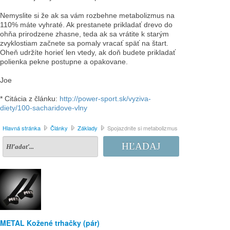
Nemyslite si že ak sa vám rozbehne metabolizmus na
110% máte vyhraté. Ak prestanete prikladať drevo do
ohňa prirodzene zhasne, teda ak sa vrátite k starým
zvyklostiam začnete sa pomaly vracať späť na štart.
Oheň udržíte horieť len vtedy, ak doň budete prikladať
polienka pekne postupne a opakovane.
Joe
* Citácia z článku:
http://power-sport.sk/vyziva-
diety/100-sacharidove-vlny
Hlavná stránka
Články
Základy
Spojazdnite si metabolizmus
HĽADAJ
METAL Kožené trhačky (pár)