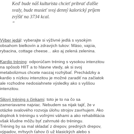
Keď bude náš kulturista chcieť pribrať ďalšie
svaly, bude musieť svoj denný kalorický príjem
zvýšiť na 3734 kcal.
”
Výber jedá
l: vyberajte si výživné jedlá s vysokým
obsahom bielkovín a zdravých tukov: Mäso, vajcia,
rybacina, cottage cheese... ako aj zelená zelenina.
Kardio tréning
: odporúčam tréning s vysokou intenzitou
na spôsob HIIT a to hlavne vtedy, ak si svoj
metabolizmus chcete naozaj rozhýbať. Prechádzky a
kardio s nízkou intenzitou je možné zaradiť na začiatok
ale rozhodne nedosiahnete výsledky ako s vyššou
intenzitou.
Silový tréning s činkami
: toto je to na čo sa
zameriavame najviac. Nebudem sa nijak tajiť, že v
otázke svalového rozvoja úlohu strojov zavrhujem. Ako
doplnok k tréningu s voľnými váhami a ako rehabilitácia
však kľudne môžu byť zahrnuté do tréningu.
Tréning by sa mal skladať z drepov, predných drepov,
výpadov, mŕtvych ťahov či už klasických alebo s