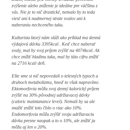
zvýšenie alebo zníženie je ideálne pre väčšinu z
vás. Nie je to nič drastické, nemalo by to teda
viesť ani k nadmernej strate svalov ani k
naberaniu nechceného tuku.
Kulturista ktorý nám slúži ako príklad ma dennú
výdajovú dávku 3395kcal . Keď chce naberať
svaly, mal by svoj príjem zvýšiť na 4074kcal. Ak
chce znížiť hladinu tuku, mal by túto cifru znížiť
na 2716 kcal/ deň.
Ešte sme si nič nepovedali o telesných typoch a
druhoch metabolizmu, hneď to však napravíme.
Ektomorfovia môžu svoj denný kalorický príjem
zvýšiť na 30% pôvodnej udržiavacej dávky
(caloric maintanance level). Nemali by sa ale
snažiť znížiť toto číslo o viac ako 10%.
Endomorfovia môžu zvýšiť svoju udržiavaciu
dávku presne naopak a to o 10%, ale znížiť ju
môžu aj len o 20%.