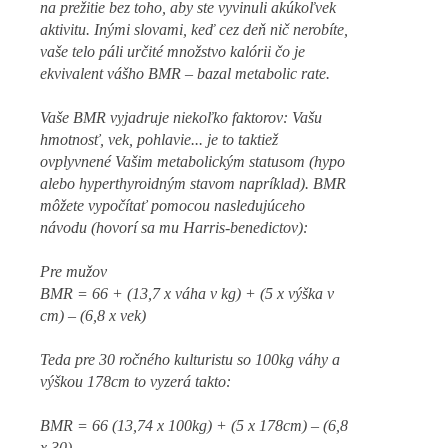
na prežitie bez toho, aby ste vyvinuli akúkoľvek
aktivitu. Inými slovami, keď cez deň nič nerobíte,
vaše telo páli určité množstvo kalórii čo je
ekvivalent vášho BMR – bazal metabolic rate.
Vaše BMR vyjadruje niekoľko faktorov: Vašu
hmotnosť, vek, pohlavie... je to taktiež
ovplyvnené Vašim metabolickým statusom (hypo
alebo hyperthyroidným stavom napríklad). BMR
môžete vypočítať pomocou nasledujúceho
návodu (hovorí sa mu Harris-benedictov):
Pre mužov
BMR = 66 + (13,7 x váha v kg) + (5 x výška v
cm) – (6,8 x vek)
Teda pre 30 ročného kulturistu so 100kg váhy a
výškou 178cm to vyzerá takto:
BMR = 66 (13,74 x 100kg) + (5 x 178cm) – (6,8
x 30)